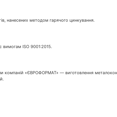
ів, нанесених методом гарячого цинкування.
є вимогам ISO 9001:2015.
упи компаній «ЄВРОФОРМАТ» — виготовлення металоконс
й.